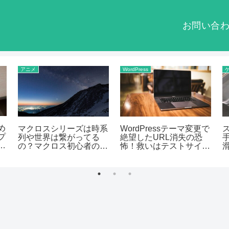
お問い合
アニメ
WordPress
め
マクロスシリーズは時系
WordPressテーマ変更で
プ
列や世界は繋がってる
絶望したURL消失の恐
ム
の？マクロス初心者のた
怖！救いはテストサイト
タ
めに解説
とAIとの対話だった