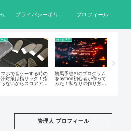
わせ
プライバシーポリシーと運営者情報
プロフィール
ゲーム
AI・IT活用
ライブ感想
スマホで音ゲーする時の
競馬予想AIのプログラム
マクロス
手汗対策は指サック！指
をpython初心者が作って
LIVE 
滑らないからスコアアッ
みた！私なりの作り方を
ハコラ
プ出来た！
公開
グの感
管理人 プロフィール