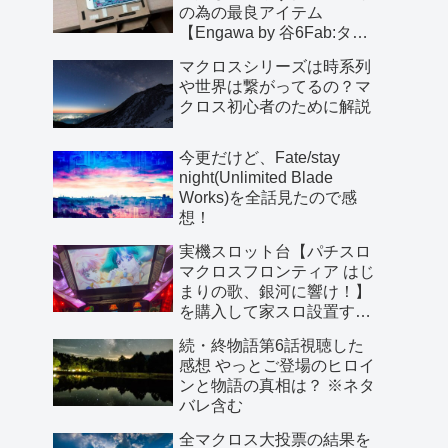
の為の最良アイテム
【Engawa by 谷6Fab:タイ
プMG】
マクロスシリーズは時系列
や世界は繋がってるの？マ
クロス初心者のために解説
今更だけど、Fate/stay
night(Unlimited Blade
Works)を全話見たので感
想！
実機スロット台【パチスロ
マクロスフロンティア はじ
まりの歌、銀河に響け！】
を購入して家スロ設置する
時の注意点
続・終物語第6話視聴した
感想 やっとご登場のヒロイ
ンと物語の真相は？ ※ネタ
バレ含む
全マクロス大投票の結果を