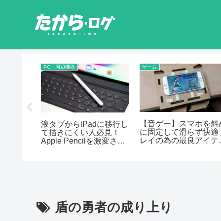
PC・周辺機器
ゲーム
【音ゲー】スマホを斜
 足踏み
液タブからiPadに移行し
に固定して滑らず快適
で買って
て描きにくい人必見！
レイの為の最良アイテ
すすめポ
Apple Pencilを激変させ
【Engawa by 谷6Fab:
る格安アイテム
イプMG】
盾の勇者の成り上り