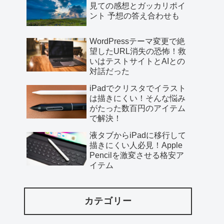
見ての感想とガッカリポイ
ント 予想の答え合わせも
WordPressテーマ変更で絶
望したURL消失の恐怖！救
いはテストサイトとAIとの
対話だった
iPadでクリスタでイラスト
は描きにくい！そんな悩み
がたった数百円のアイテム
で解決！
液タブからiPadに移行して
描きにくい人必見！Apple
Pencilを激変させる格安ア
イテム
カテゴリー