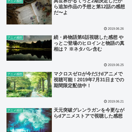
異世界かるてっと2期決定したか
アニメ感想
ら追加作品の予想と第12話の感想
だ〜よ
2019.06.26
続・終物語第6話視聴した感想 や
アニメ感想
っとご登場のヒロインと物語の真
相は？ ※ネタバレ含む
2019.06.25
マクロスゼロが今だけdアニメで
アニメ感想
視聴可能！2019年7月31日までの
期間限定配信中！
2019.06.21
天元突破グレンラガンを今更なが
アニメ感想
らdアニメストアで視聴した感想