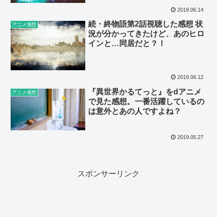
2019.06.14
続・終物語第2話視聴した感想 状
アニメ感想
況が分かってきたけど、あのヒロ
インと…同居だと？！
2019.06.12
『異世界かるてっと』をdアニメ
アニメ感想
で見た感想。一番活躍しているの
は意外とあの人ですよね？
2019.05.27
スポンサーリンク