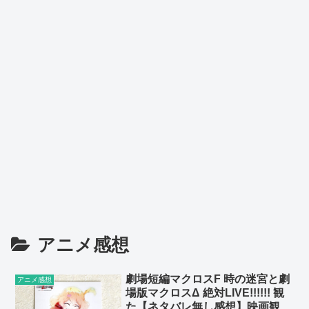
アニメ感想
劇場短編マクロスF 時の迷宮と劇
アニメ感想
場版マクロスΔ 絶対LIVE!!!!!! 観
た【ネタバレ無し感想】映画観る