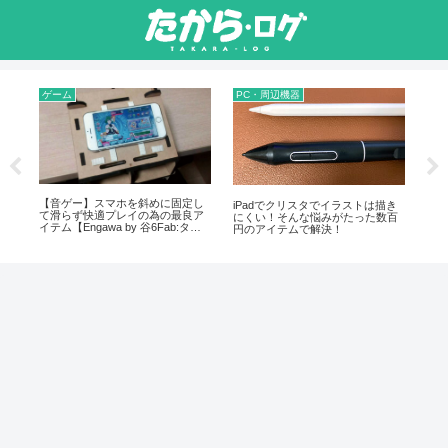
ゲーム
PC・周辺機器
ア
【音ゲー】スマホを斜めに固定し
を
iPadでクリスタでイラストは描き
天
て滑らず快適プレイの為の最良ア
連が
にくい！そんな悩みがたった数百
ら
イテム【Engawa by 谷6Fab:タイ
円のアイテムで解決！
プMG】