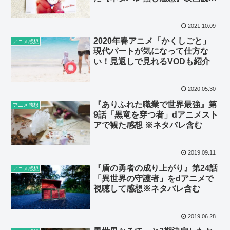
前に必要なのは？
2021.10.09
2020年春アニメ「かくしごと」
アニメ感想
現代パートが気になって仕方な
い！見返しで見れるVODも紹介
2020.05.30
『ありふれた職業で世界最強』第
アニメ感想
9話「黒竜を穿つ者」dアニメスト
アで観た感想 ※ネタバレ含む
2019.09.11
『盾の勇者の成り上がり』第24話
アニメ感想
「異世界の守護者」をdアニメで
視聴して感想※ネタバレ含む
2019.06.28